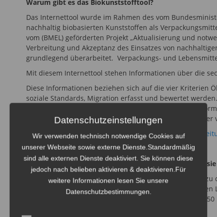
Warum gibt es das Biokunststofftool?
Das Internettool wurde im Rahmen des vom Bundesministe
nachhaltig biobasierten Kunststoffen als Verpackungsmittel
vom (BMEL) geförderten Projekt „Aktualisierung und notw
Verbreitung und Akzeptanz des Einsatzes von nachhaltigen
grundlegend überarbeitet. Verpackungs- und Lebensmittelh
Mit diesem Internettool stehen Informationen über die se
Diese Informationen beziehen sich auf die vier Kriterien Ö
soziale Standards, Migration erfasst und bewertet werden. 
Informationsquellen sowie der Aussagequalität der Inform
können die Stoffgruppen in ihrer Bewertung miteinander 
Datenschutzeinstellungen
Details zur Bedienung des Tools gibt es in unserer „
Anleit
Wir verwenden technisch notwendige Cookies auf
unserer Webseite sowie externe Dienste.Standardmäßig
sind alle externen Dienste deaktiviert. Sie können diese
Was sind biobasierte Kunststoffe und warum werden sie
jedoch nach belieben aktivieren & deaktivieren.Für
Kunststoffe sind heute aus dem Alltag nicht mehr weg 
weitere Informationen lesen Sie unsere
diese Werkstoffe in nahezu allen Bereichen des täglichen L
Datenschutzbestimmungen.
Jahren sehr stark gestiegen – auf ein Niveau von etwa 350
Vergleich zu 1976 circa versiebenfacht.“