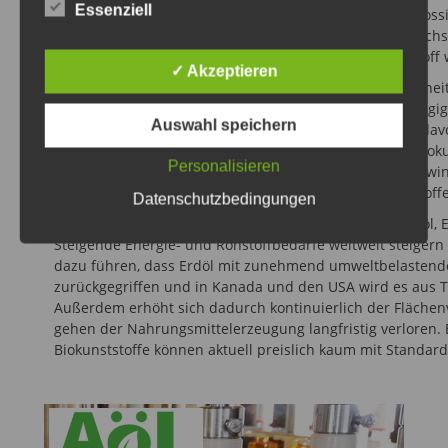
Essenziell
Der weitaus größte Teil dieser Kunststoffe basiert auf fos
erdzeitgeschichtliche Prozesse regenieren. Auf nachwachs
Als Biokunststoff, Biooplastik oder biobasierter Kunststo
✓ Akzeptieren
Der Begriff „Biokunststoff“ wird jedoch nicht immer einheit
entschieden. Die Auswahl der beschriebenen marktgängige
Auswahl speichern
und Kunststoffe mit Erdölanteilen, wie z.B. PET. Einige da
nachwachsenden Rohstoffen hergestellt werden. Für Biokuns
Personalisieren
wie Mais und Zuckerrohr, Zuckerrüben oder Hölzern gewin
Nachhaltigkeitskriterien Ökologie (mit Anbau der Rohstoffe
Datenschutzbedingungen
Standardkunststoffe werden heutzutage meist aus Erdöl, Er
Steigende Energie- und Rohstoffbedarfe weltweit steigern 
dazu führen, dass Erdöl mit zunehmend umweltbelastend
zurückgegriffen und in Kanada und den USA wird es aus T
Außerdem erhöht sich dadurch kontinuierlich der Flächen
gehen der Nahrungsmittelerzeugung langfristig verloren. 
Biokunststoffe können aktuell preislich kaum mit Standar