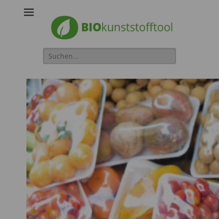
Biokunststofftool
Suche
für: