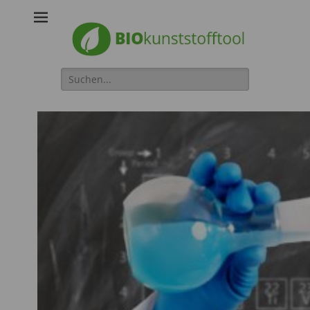
Biokunststofftool
Suche
für: