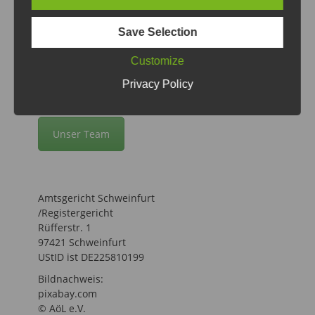
Kontakt & Impressum
Assoziation ökologischer Lebensmittelhersteller
Save Selection
e.V.
Customize
Untere Badersgasse 8
97769 Bad Brückenau
Privacy Policy
Tel.: +49 9741 938733-0
Unser Team
Amtsgericht Schweinfurt
/Registergericht
Rüfferstr. 1
97421 Schweinfurt
UStID ist DE225810199
Bildnachweis:
pixabay.com
© AöL e.V.